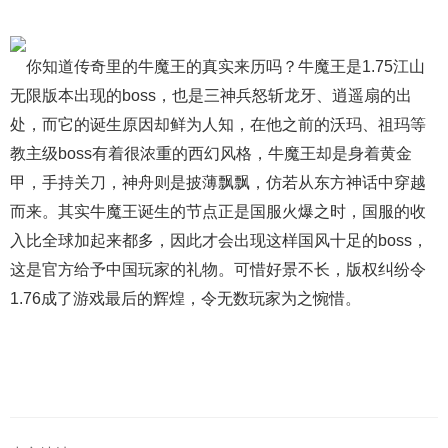
你知道传奇里的牛魔王的真实来历吗？牛魔王是1.75江山
无限版本出现的boss，也是三神兵怒斩龙牙、逍遥扇的出
处，而它的诞生原因却鲜为人知，在他之前的沃玛、祖玛等
教主级boss有着很浓重的西幻风格，牛魔王却是身着黄金
甲，手持关刀，神舟则是披薄飘飘，仿若从东方神话中穿越
而来。其实牛魔王诞生的节点正是国服火爆之时，国服的收
入比全球加起来都多，因此才会出现这样国风十足的boss，
这是官方给予中国玩家的礼物。可惜好景不长，版权纠纷令
1.76成了游戏最后的辉煌，令无数玩家为之惋惜。