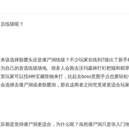
后练级呢？
来该选择骷髅头还是僵尸洞练级？不少玩家在练到7级出了新手
作为自己的首选练级场地。很多人会跑去沃玛森林打钉耙猫和稻
里玩家可以找4种宝藏怪物来打，比起去boss意图手点也要轻
是会选择去僵尸洞或者骷髅洞，那在这两者之间究竟谁更适合玩
应都是觉得僵尸洞更适合，为什么呢？虽然僵尸洞只是张入门